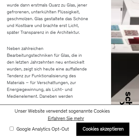
wurde dann erstmals Quarz zu Glas, jener
gefrorenen, unterkühlten Flüssigkeit,
geschmolzen. Glas gestaltete das Schöne
und Kostbare und brachte erst Licht,
später Transparenz in die Architektur.
Neben zahlreichen
Bearbeitungstechniken für Glas, die in
den letzten Jahrzehnten neu entwickelt
wurden, zeigt sich heute eine auffallende
Tendenz zur Funktionalisierung des
Materials – für Verschattungen, zur
Energiegewinnung, als Licht- und
Medienelement. Daneben werden
konstruktiv und bauphysikalisch die
Grenzen des Materials ausgelotet.
Unser Website verwendet sogenannte Cookies
Erfahren Sie mehr
Die OFROOM Sonderausstellung zur
Google Analytics Opt-Out
Cookies akzeptieren
zweiten Architect@Work in Wien zum