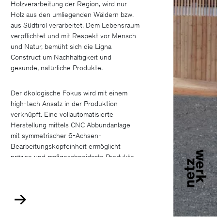
Holzverarbeitung der Region, wird nur
Holz aus den umliegenden Wäldern bzw.
aus Südtirol verarbeitet. Dem Lebensraum
verpflichtet und mit Respekt vor Mensch
und Natur, bemüht sich die Ligna
Construct um Nachhaltigkeit und
gesunde, natürliche Produkte.
Der ökologische Fokus wird mit einem
high-tech Ansatz in der Produktion
verknüpft. Eine vollautomatisierte
Herstellung mittels CNC Abbundanlage
mit symmetrischer 6-Achsen-
Bearbeitungskopfeinheit ermöglicht
präzise und maßgeschneiderte Produkte
für Konstruktion, Fertigung und Montage.
Mit einer Roboteranlage werden leimfreie
Massivholzwände mit höchster Präzision
hergestellt.